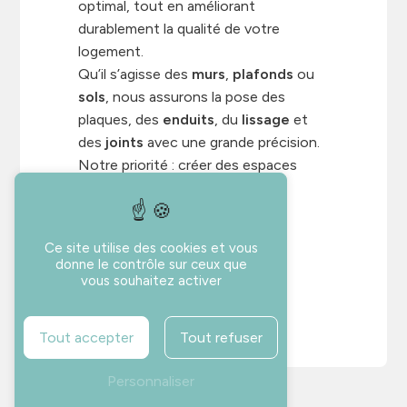
optimal, tout en améliorant
durablement la qualité de votre
logement.
Qu’il s’agisse des
murs
,
plafonds
ou
sols
, nous assurons la pose des
plaques, des
enduits
, du
lissage
et
des
joints
avec une grande précision.
Notre priorité : créer des espaces
sains, durables et parfaitement
adaptés à vos besoins.
Ce site utilise des cookies et vous
donne le contrôle sur ceux que
vous souhaitez activer
Peinture
Tout accepter
Tout refuser
Personnaliser